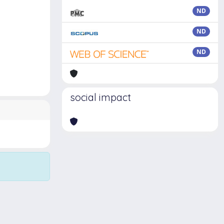
ND
ND
ND
social impact