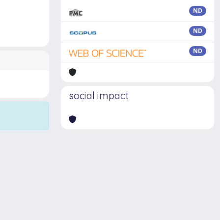
ND
ND
ND
social impact