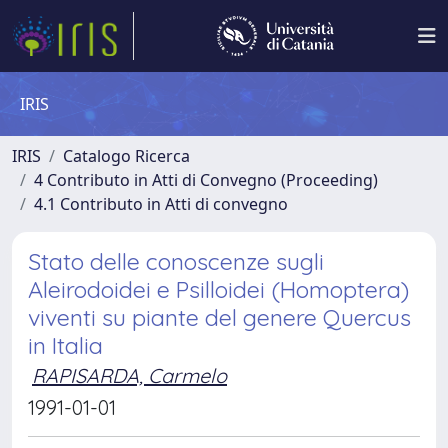
IRIS
IRIS
Catalogo Ricerca
4 Contributo in Atti di Convegno (Proceeding)
4.1 Contributo in Atti di convegno
Stato delle conoscenze sugli
Aleirodoidei e Psilloidei (Homoptera)
viventi su piante del genere Quercus
in Italia
RAPISARDA, Carmelo
1991-01-01