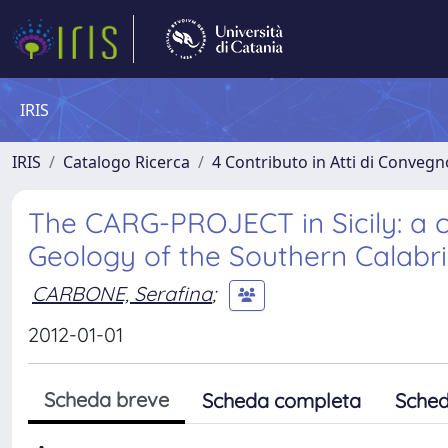
IRIS
IRIS
Catalogo Ricerca
4 Contributo in Atti di Conveg
The CARG-PROJECT in Sicily: a c
Geology of the Southern Calabri
CARBONE, Serafina
;
2012-01-01
Scheda breve
Scheda completa
Sched