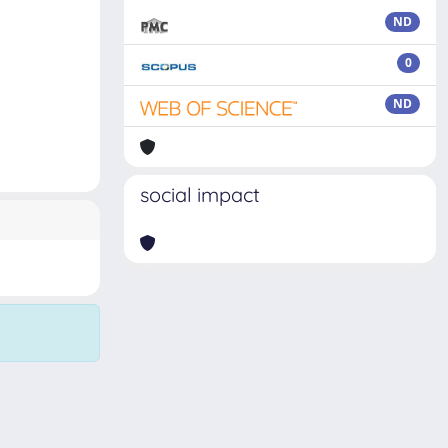
ND
0
ND
social impact