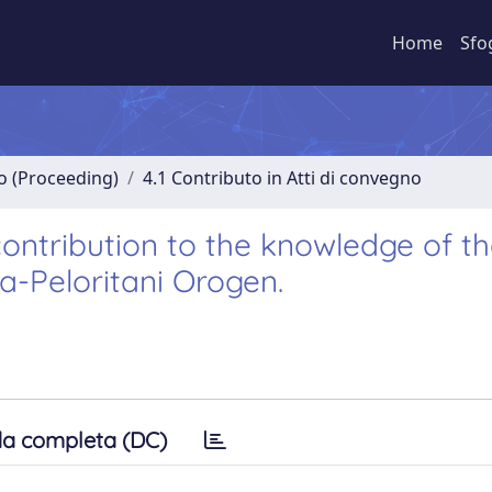
Home
Sfo
no (Proceeding)
4.1 Contributo in Atti di convegno
ontribution to the knowledge of t
a-Peloritani Orogen.
a completa (DC)