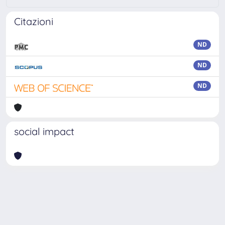
Citazioni
ND
ND
ND
social impact
Powered by
IRIS
-
about IRIS
-