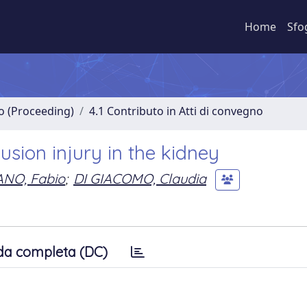
Home
Sfo
no (Proceeding)
4.1 Contributo in Atti di convegno
sion injury in the kidney
NO, Fabio
;
DI GIACOMO, Claudia
da completa (DC)