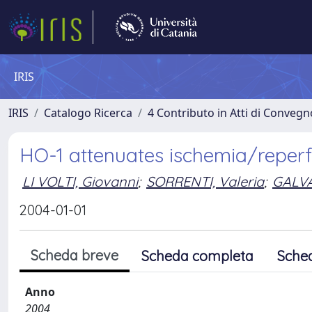
IRIS
IRIS
Catalogo Ricerca
4 Contributo in Atti di Conveg
HO-1 attenuates ischemia/reperfu
LI VOLTI, Giovanni
;
SORRENTI, Valeria
;
GALVA
2004-01-01
Scheda breve
Scheda completa
Sche
Anno
2004