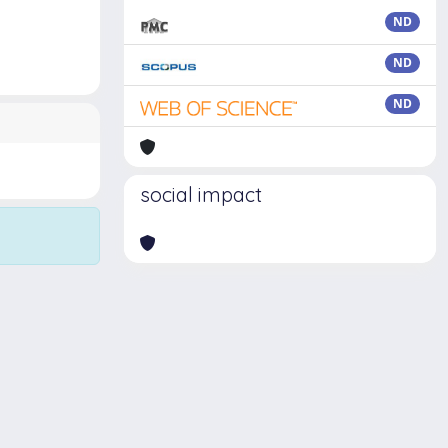
ND
ND
ND
social impact