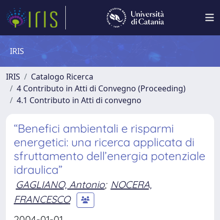
IRIS
IRIS
Catalogo Ricerca
4 Contributo in Atti di Convegno (Proceeding)
4.1 Contributo in Atti di convegno
“Benefici ambientali e risparmi
energetici: una ricerca applicata di
sfruttamento dell’energia potenziale
idraulica”
GAGLIANO, Antonio
;
NOCERA,
FRANCESCO
2004-01-01