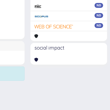
ND
ND
ND
social impact