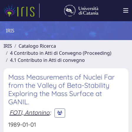
IRIS
IRIS
Catalogo Ricerca
4 Contributo in Atti di Convegno (Proceeding)
4.1 Contributo in Atti di convegno
Mass Measurements of Nuclei Far
from the Valley of Beta-Stability
Exploring the Mass Surface at
GANIL.
FOTI, Antonino
;
1989-01-01