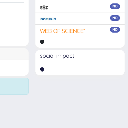
ND
ND
ND
social impact