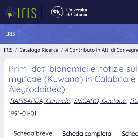
IRIS
IRIS
Catalogo Ricerca
4 Contributo in Atti di Conveg
Primi dati bionomici e notizie su
myricae (Kuwana) in Calabria e 
Aleyrodoidea)
RAPISARDA, Carmelo
;
SISCARO, Gaetano
;
RU
1991-01-01
Scheda breve
Scheda completa
Sched