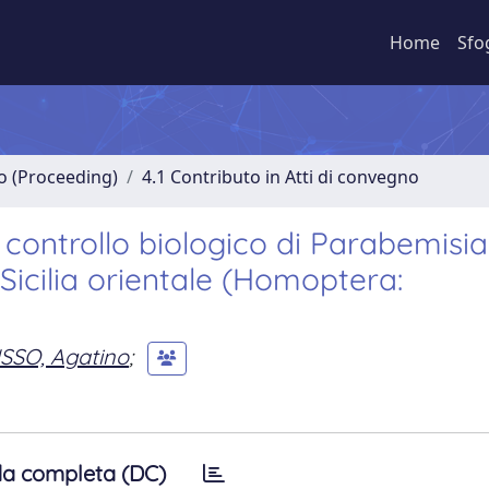
Home
Sfo
no (Proceeding)
4.1 Contributo in Atti di convegno
l controllo biologico di Parabemisia
Sicilia orientale (Homoptera:
SSO, Agatino
;
a completa (DC)