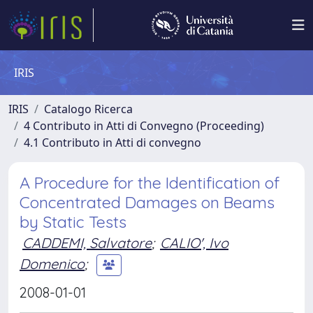
IRIS
IRIS
Catalogo Ricerca
4 Contributo in Atti di Convegno (Proceeding)
4.1 Contributo in Atti di convegno
A Procedure for the Identification of
Concentrated Damages on Beams
by Static Tests
CADDEMI, Salvatore
;
CALIO', Ivo
Domenico
;
2008-01-01