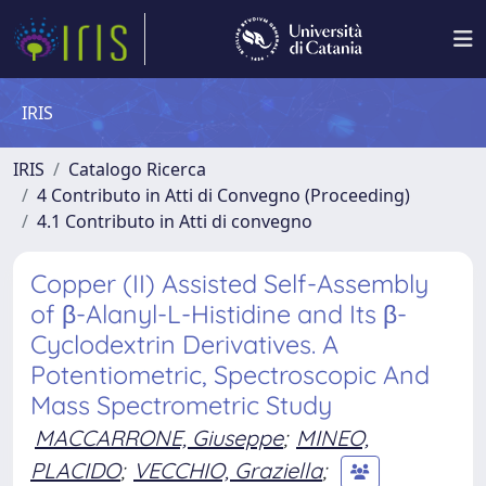
IRIS
IRIS
Catalogo Ricerca
4 Contributo in Atti di Convegno (Proceeding)
4.1 Contributo in Atti di convegno
Copper (II) Assisted Self-Assembly
of β-Alanyl-L-Histidine and Its β-
Cyclodextrin Derivatives. A
Potentiometric, Spectroscopic And
Mass Spectrometric Study
MACCARRONE, Giuseppe
;
MINEO,
PLACIDO
;
VECCHIO, Graziella
;