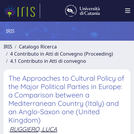
IRIS
IRIS
Catalogo Ricerca
4 Contributo in Atti di Convegno (Proceeding)
4.1 Contributo in Atti di convegno
The Approaches to Cultural Policy of
the Major Political Parties in Europe:
a Comparison between a
Mediterranean Country (Italy) and
an Anglo-Saxon one (United
Kingdom)
RUGGIERO, LUCA