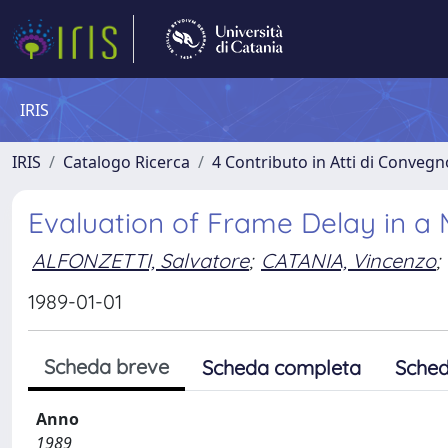
IRIS
IRIS
Catalogo Ricerca
4 Contributo in Atti di Conveg
Evaluation of Frame Delay in a 
ALFONZETTI, Salvatore
;
CATANIA, Vincenzo
;
1989-01-01
Scheda breve
Scheda completa
Sched
Anno
1989