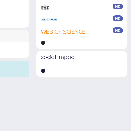
ND
ND
ND
social impact