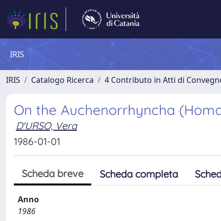
IRIS
IRIS
Catalogo Ricerca
4 Contributo in Atti di Conveg
On the Auchenorrhyncha (Homopte
D'URSO, Vera
1986-01-01
Scheda breve
Scheda completa
Sched
Anno
1986