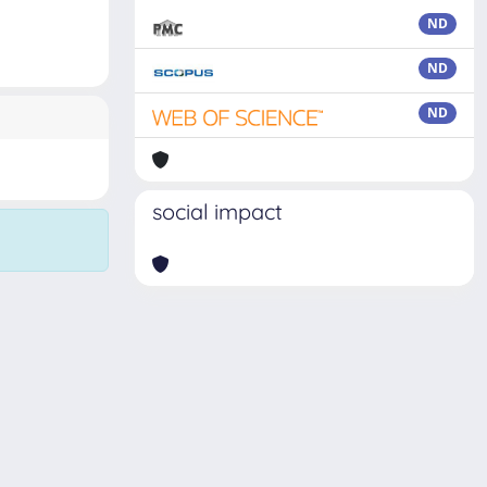
ND
ND
ND
social impact