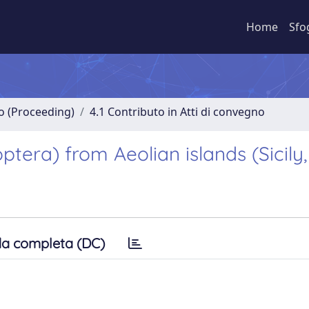
Home
Sfo
no (Proceeding)
4.1 Contributo in Atti di convegno
ra) from Aeolian islands (Sicily, 
a completa (DC)