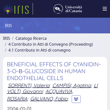
IRIS
IRIS
Catalogo Ricerca
4 Contributo in Atti di Convegno (Proceeding)
4.1 Contributo in Atti di convegno
BENEFICIAL EFFECTS OF CYANIDIN-
3-O-Β-GLUCOSIDE IN HUMAN
ENDOTHELIAL CELLS
SORRENTI, Valeria
;
CAMPISI, Agatina
;
LI
VOLTI, Giovanni
;
ACQUAVIVA,
ROSARIA
;
GALVANO, Fabio
;
2004-01-01