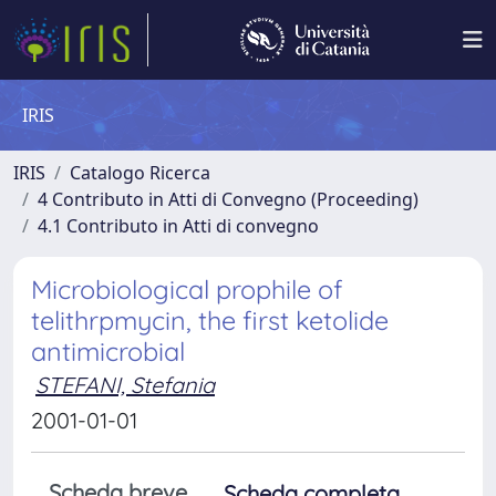
IRIS
IRIS
Catalogo Ricerca
4 Contributo in Atti di Convegno (Proceeding)
4.1 Contributo in Atti di convegno
Microbiological prophile of
telithrpmycin, the first ketolide
antimicrobial
STEFANI, Stefania
2001-01-01
Scheda breve
Scheda completa