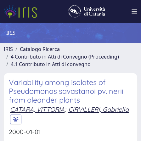
IRIS
IRIS
Catalogo Ricerca
4 Contributo in Atti di Convegno (Proceeding)
4.1 Contributo in Atti di convegno
Variability among isolates of
Pseudomonas savastanoi pv. nerii
from oleander plants
CATARA, VITTORIA
;
CIRVILLERI, Gabriella
2000-01-01