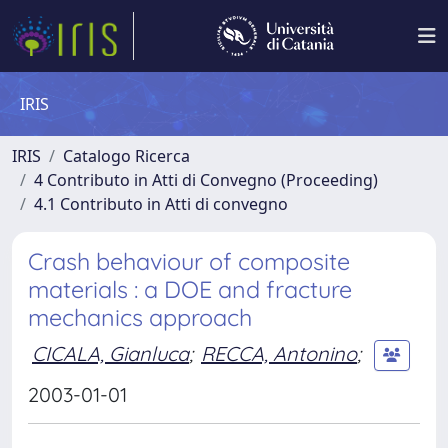
IRIS
IRIS
Catalogo Ricerca
4 Contributo in Atti di Convegno (Proceeding)
4.1 Contributo in Atti di convegno
Crash behaviour of composite
materials : a DOE and fracture
mechanics approach
CICALA, Gianluca
;
RECCA, Antonino
;
2003-01-01