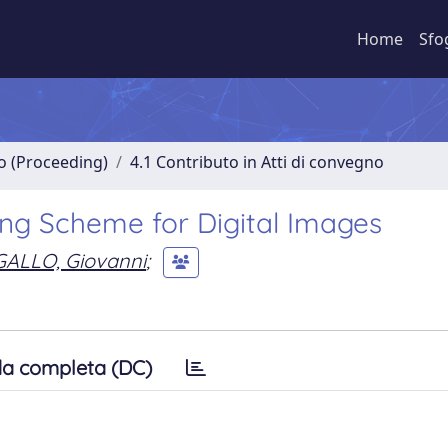
Home
Sfo
no (Proceeding)
4.1 Contributo in Atti di convegno
g Scheme for Digital Images
GALLO, Giovanni
;
a completa (DC)