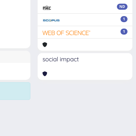
ND
1
1
social impact