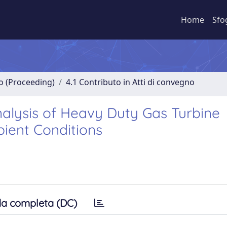
Home
Sfo
no (Proceeding)
4.1 Contributo in Atti di convegno
nalysis of Heavy Duty Gas Turbine
ent Conditions
a completa (DC)