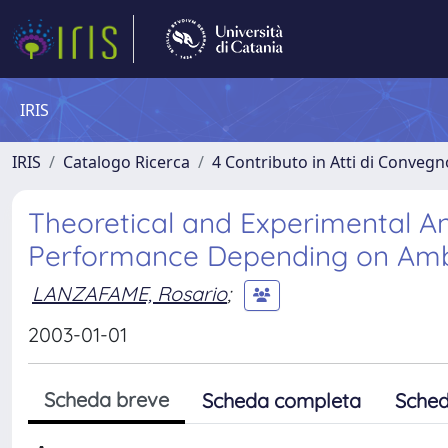
IRIS
IRIS
Catalogo Ricerca
4 Contributo in Atti di Conveg
Theoretical and Experimental A
Performance Depending on Ambi
LANZAFAME, Rosario
;
2003-01-01
Scheda breve
Scheda completa
Sched