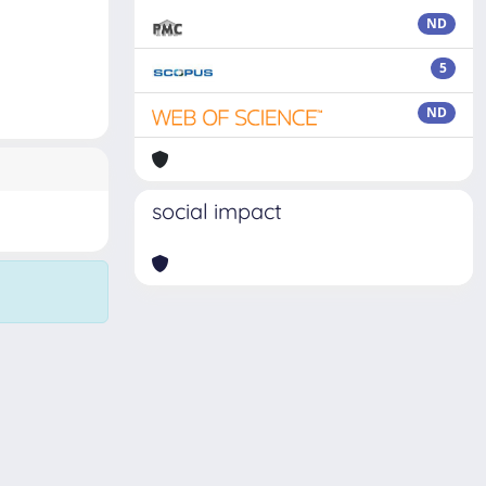
ND
5
ND
social impact