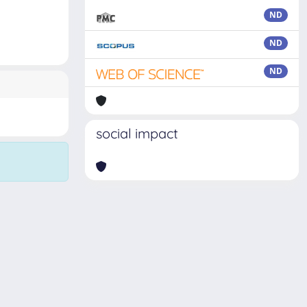
ND
ND
ND
social impact