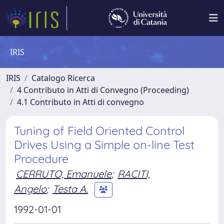
IRIS
IRIS
Catalogo Ricerca
4 Contributo in Atti di Convegno (Proceeding)
4.1 Contributo in Atti di convegno
Tuning of Field Oriented Control
Drives Using a Simple on-line Test
Procedure
CERRUTO, Emanuele
;
RACITI,
Angelo
;
Testa A.
1992-01-01