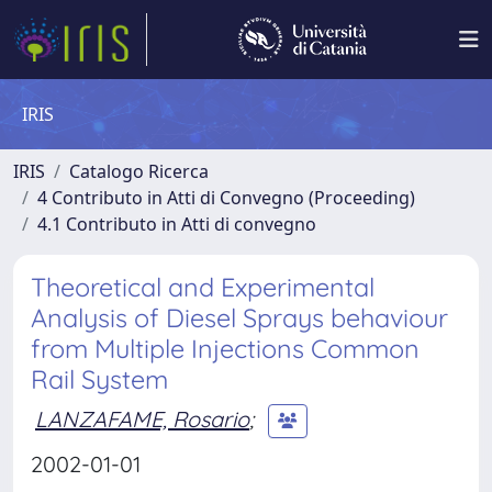
IRIS
IRIS
Catalogo Ricerca
4 Contributo in Atti di Convegno (Proceeding)
4.1 Contributo in Atti di convegno
Theoretical and Experimental
Analysis of Diesel Sprays behaviour
from Multiple Injections Common
Rail System
LANZAFAME, Rosario
;
2002-01-01