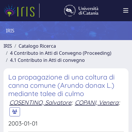
IRIS
IRIS
Catalogo Ricerca
4 Contributo in Atti di Convegno (Proceeding)
4.1 Contributo in Atti di convegno
La propagazione di una coltura di
canna comune (Arundo donax L.)
mediante talee di culmo
COSENTINO, Salvatore
;
COPANI, Venera
;
2003-01-01