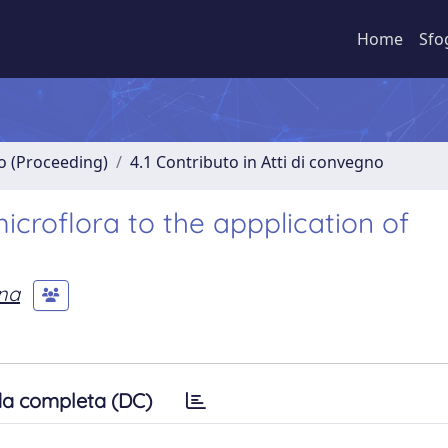
Home
Sfo
no (Proceeding)
4.1 Contributo in Atti di convegno
microflora to the appplication of
na
a completa (DC)