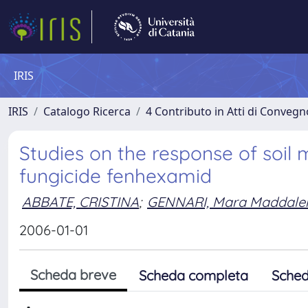
IRIS
IRIS
Catalogo Ricerca
4 Contributo in Atti di Conveg
Studies on the response of soil 
fungicide fenhexamid
ABBATE, CRISTINA
;
GENNARI, Mara Maddale
2006-01-01
Scheda breve
Scheda completa
Sched