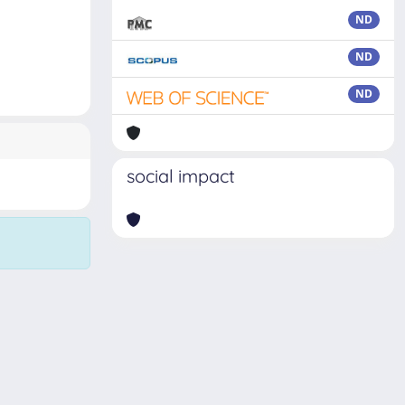
ND
ND
ND
social impact