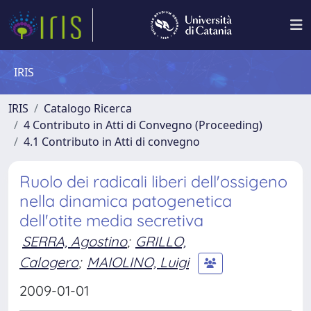
IRIS
IRIS
Catalogo Ricerca
4 Contributo in Atti di Convegno (Proceeding)
4.1 Contributo in Atti di convegno
Ruolo dei radicali liberi dell'ossigeno
nella dinamica patogenetica
dell'otite media secretiva
SERRA, Agostino
;
GRILLO,
Calogero
;
MAIOLINO, Luigi
2009-01-01