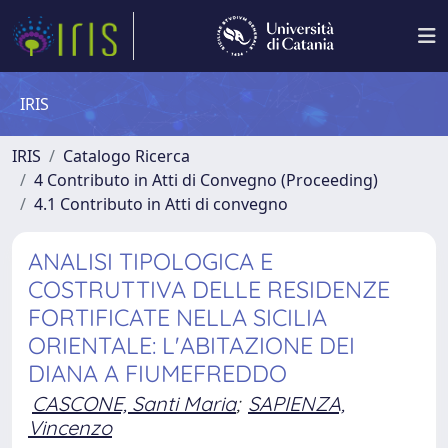
IRIS
IRIS
Catalogo Ricerca
4 Contributo in Atti di Convegno (Proceeding)
4.1 Contributo in Atti di convegno
ANALISI TIPOLOGICA E
COSTRUTTIVA DELLE RESIDENZE
FORTIFICATE NELLA SICILIA
ORIENTALE: L'ABITAZIONE DEI
DIANA A FIUMEFREDDO
CASCONE, Santi Maria
;
SAPIENZA,
Vincenzo