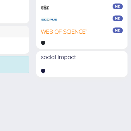
ND
ND
ND
social impact