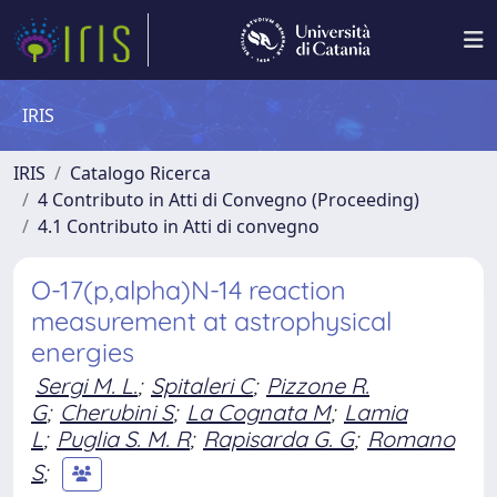
IRIS
IRIS
Catalogo Ricerca
4 Contributo in Atti di Convegno (Proceeding)
4.1 Contributo in Atti di convegno
O-17(p,alpha)N-14 reaction
measurement at astrophysical
energies
Sergi M. L.
;
Spitaleri C
;
Pizzone R.
G
;
Cherubini S
;
La Cognata M
;
Lamia
L
;
Puglia S. M. R
;
Rapisarda G. G
;
Romano
S
;