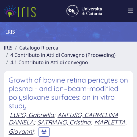
IRIS
IRIS
Catalogo Ricerca
4 Contributo in Atti di Convegno (Proceeding)
4.1 Contributo in Atti di convegno
Growth of bovine retina pericytes on
plasma - and ion–beam-modified
polysiloxane surfaces: an in vitro
study
LUPO, Gabriella
;
ANFUSO, CARMELINA
DANIELA
;
SATRIANO, Cristina
;
MARLETTA,
Giovanni
;