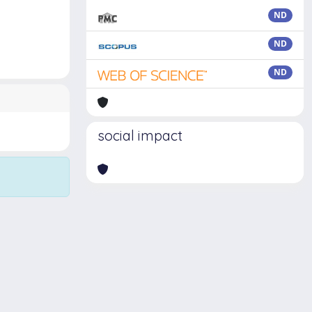
ND
ND
ND
social impact