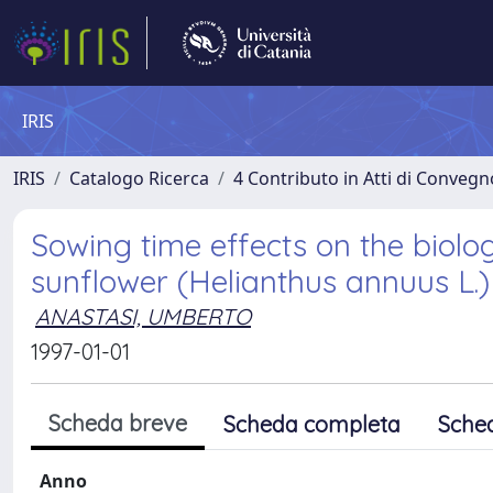
IRIS
IRIS
Catalogo Ricerca
4 Contributo in Atti di Conveg
Sowing time effects on the biology
sunflower (Helianthus annuus L.) 
ANASTASI, UMBERTO
1997-01-01
Scheda breve
Scheda completa
Sche
Anno