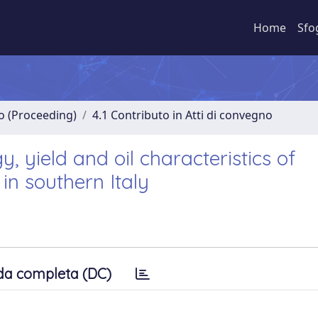
Home
Sfo
no (Proceeding)
4.1 Contributo in Atti di convegno
, yield and oil characteristics of
in southern Italy
da completa (DC)