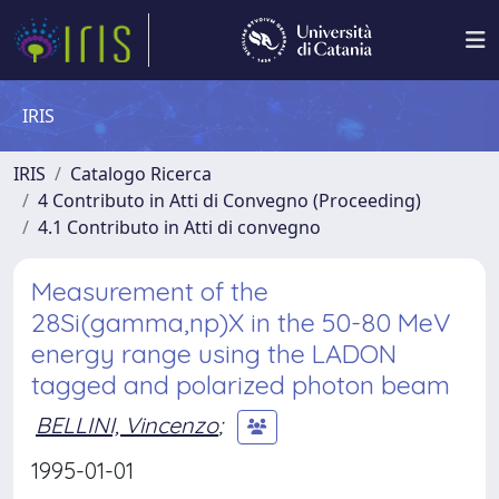
IRIS
IRIS
Catalogo Ricerca
4 Contributo in Atti di Convegno (Proceeding)
4.1 Contributo in Atti di convegno
Measurement of the
28Si(gamma,np)X in the 50-80 MeV
energy range using the LADON
tagged and polarized photon beam
BELLINI, Vincenzo
;
1995-01-01