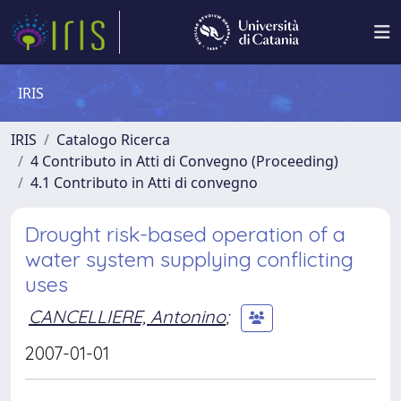
IRIS
IRIS
Catalogo Ricerca
4 Contributo in Atti di Convegno (Proceeding)
4.1 Contributo in Atti di convegno
Drought risk-based operation of a
water system supplying conflicting
uses
CANCELLIERE, Antonino
;
2007-01-01