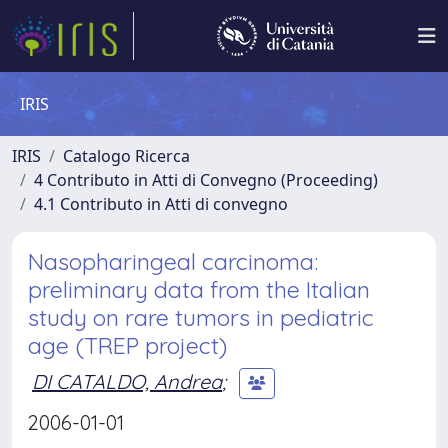
IRIS
IRIS
Catalogo Ricerca
4 Contributo in Atti di Convegno (Proceeding)
4.1 Contributo in Atti di convegno
Nasopharingeal carcinoma:
preliminary data from the Italian
study on rare tumors in pediatric
age (TREP project)
DI CATALDO, Andrea
;
2006-01-01