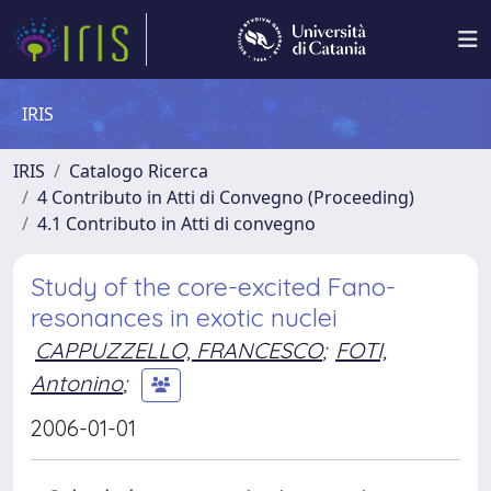
IRIS
IRIS
Catalogo Ricerca
4 Contributo in Atti di Convegno (Proceeding)
4.1 Contributo in Atti di convegno
Study of the core-excited Fano-
resonances in exotic nuclei
CAPPUZZELLO, FRANCESCO
;
FOTI,
Antonino
;
2006-01-01