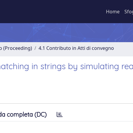
Home
Sfo
no (Proceeding)
4.1 Contributo in Atti di convegno
matching in strings by simulating rea
da completa (DC)