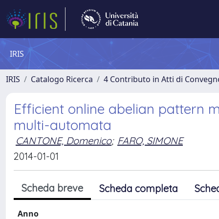
IRIS
IRIS
Catalogo Ricerca
4 Contributo in Atti di Conveg
Efficient online abelian pattern 
multi-automata
CANTONE, Domenico
;
FARO, SIMONE
2014-01-01
Scheda breve
Scheda completa
Sche
Anno