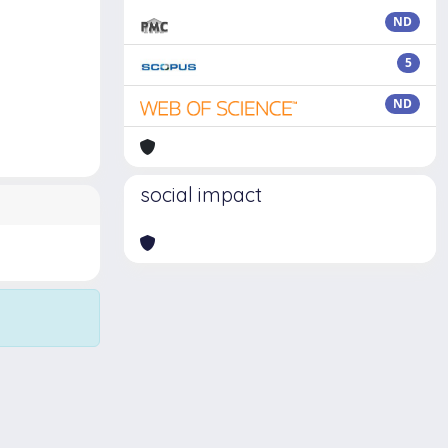
ND
5
ND
social impact