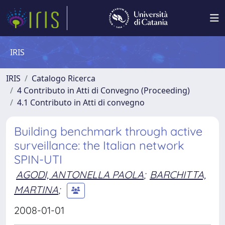
IRIS
IRIS
Catalogo Ricerca
4 Contributo in Atti di Convegno (Proceeding)
4.1 Contributo in Atti di convegno
Building benchmark through active
surveillance: the Italian network
SPIN-UTI
AGODI, ANTONELLA PAOLA
;
BARCHITTA,
MARTINA
;
2008-01-01