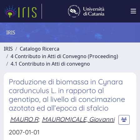
IRIS
IRIS
Catalogo Ricerca
4 Contributo in Atti di Convegno (Proceeding)
4.1 Contributo in Atti di convegno
Produzione di biomassa in Cynara
cardunculus L. in rapporto al
genotipo, al livello di concimazione
azotata ed all’epoca di sfalcio
MAURO R
;
MAUROMICALE, Giovanni
2007-01-01