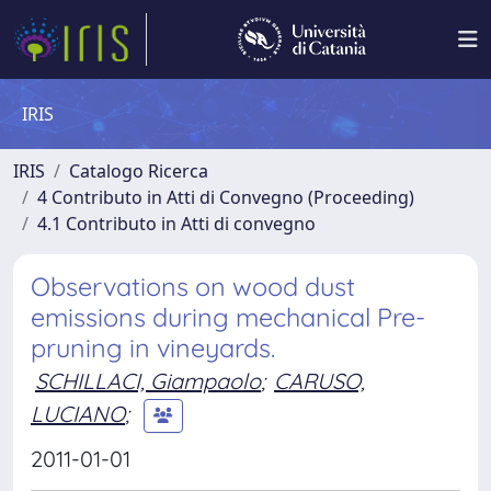
IRIS
IRIS
Catalogo Ricerca
4 Contributo in Atti di Convegno (Proceeding)
4.1 Contributo in Atti di convegno
Observations on wood dust
emissions during mechanical Pre-
pruning in vineyards.
SCHILLACI, Giampaolo
;
CARUSO,
LUCIANO
;
2011-01-01