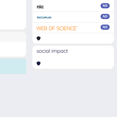
ND
ND
ND
social impact