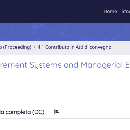
Home
Sfo
no (Proceeding)
4.1 Contributo in Atti di convegno
urement Systems and Managerial E
a completa (DC)