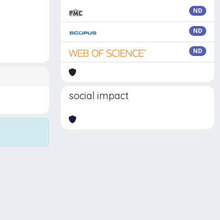
ND
ND
ND
social impact