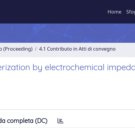
Home
Sfo
no (Proceeding)
4.1 Contributo in Atti di convegno
erization by electrochemical imped
da completa (DC)