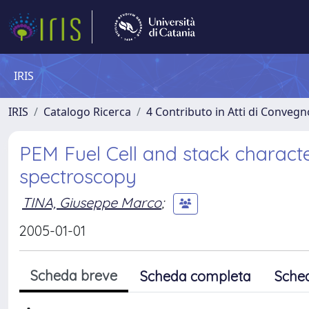
IRIS
IRIS
Catalogo Ricerca
4 Contributo in Atti di Conveg
PEM Fuel Cell and stack charact
spectroscopy
TINA, Giuseppe Marco
;
2005-01-01
Scheda breve
Scheda completa
Sche