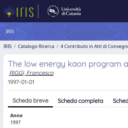
IRIS
IRIS
Catalogo Ricerca
4 Contributo in Atti di Conveg
The low energy kaon program at
RIGGI, Francesco
1997-01-01
Scheda breve
Scheda completa
Sched
Anno
1997