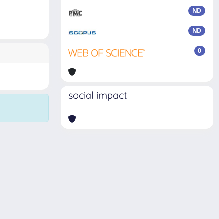
ND
ND
0
social impact