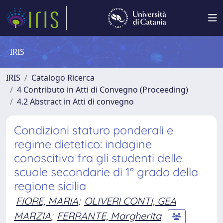
IRIS
IRIS
Catalogo Ricerca
4 Contributo in Atti di Convegno (Proceeding)
4.2 Abstract in Atti di convegno
Condizioni staturo ponderali e
regime dietetico: indagine
conoscitiva fra gli studenti delle
scuole secondarie di 1° grado della
regione sicilia
FIORE, MARIA
;
OLIVERI CONTI, GEA
MARZIA
;
FERRANTE, Margherita