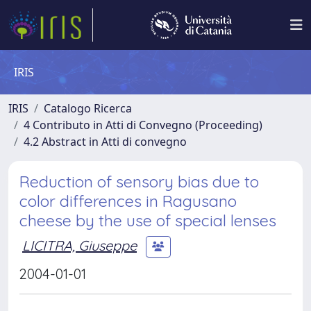
IRIS
IRIS
Catalogo Ricerca
4 Contributo in Atti di Convegno (Proceeding)
4.2 Abstract in Atti di convegno
Reduction of sensory bias due to
color differences in Ragusano
cheese by the use of special lenses
LICITRA, Giuseppe
2004-01-01