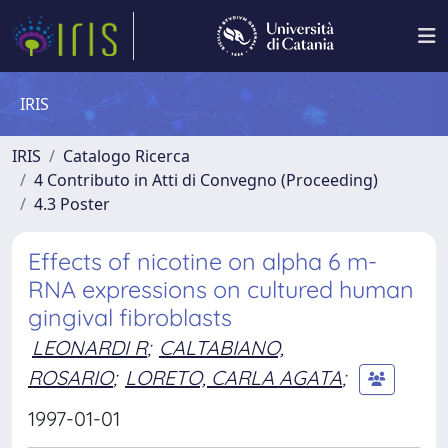
IRIS
IRIS
Catalogo Ricerca
4 Contributo in Atti di Convegno (Proceeding)
4.3 Poster
Effects of nicotine on alpha 6 m-
RNA expressions on cultured human
gingival fibroblasts
LEONARDI R
;
CALTABIANO,
ROSARIO
;
LORETO, CARLA AGATA
;
1997-01-01