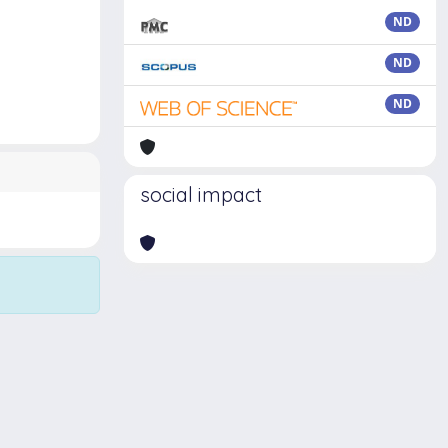
ND
ND
ND
social impact