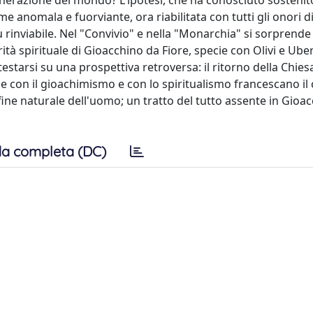
nerazione del mondo? L'ipotesi, che ha conosciuto sostenit
e anomala e fuorviante, ora riabilitata con tutti gli onori di
ù rinviabile. Nel "Convivio" e nella "Monarchia" si sorprende
tà spirituale di Gioacchino da Fiore, specie con Olivi e Ube
testarsi su una prospettiva retroversa: il ritorno della Chiesa
ne con il gioachimismo e con lo spiritualismo francescano il 
fine naturale dell'uomo; un tratto del tutto assente in Gioac
a completa (DC)