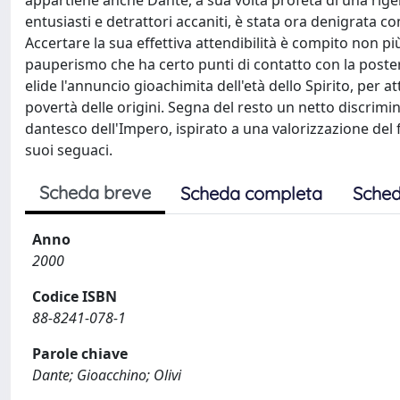
appartiene anche Dante, a sua volta profeta di una rige
entusiasti e detrattori accaniti, è stata ora denigrata com
Accertare la sua effettiva attendibilità è compito non pi
pauperismo che ha certo punti di contatto con la posteri
elide l'annuncio gioachimita dell'età dello Spirito, per at
povertà delle origini. Segna del resto un netto discrimi
dantesco dell'Impero, ispirato a una valorizzazione del 
suoi seguaci.
Scheda breve
Scheda completa
Sched
Anno
2000
Codice ISBN
88-8241-078-1
Parole chiave
Dante; Gioacchino; Olivi