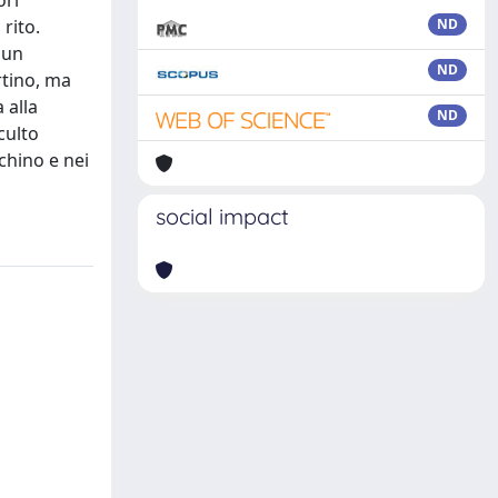
ori
 rito.
ND
 un
ND
rtino, ma
 alla
ND
culto
chino e nei
social impact