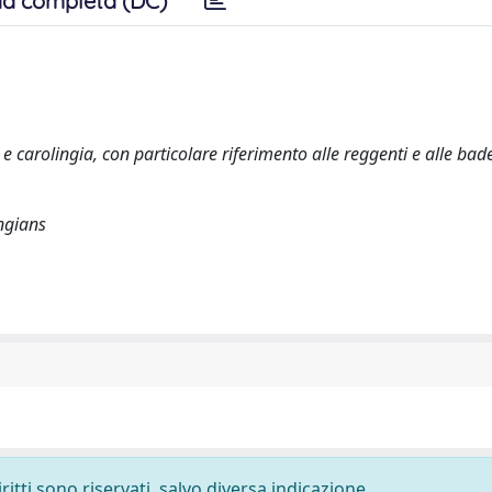
a completa (DC)
 e carolingia, con particolare riferimento alle reggenti e alle bad
ngians
ritti sono riservati, salvo diversa indicazione.