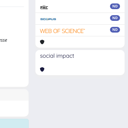
ND
ND
ND
esse
social impact