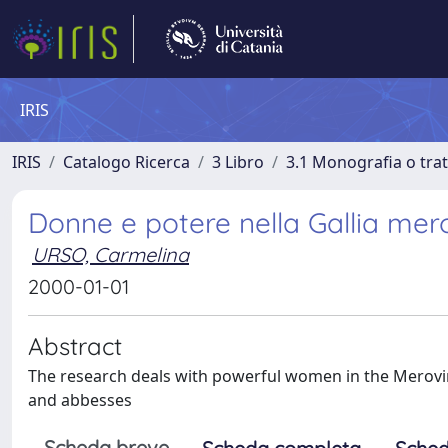
IRIS
IRIS
Catalogo Ricerca
3 Libro
3.1 Monografia o trat
Donne e potere nella Gallia mero
URSO, Carmelina
2000-01-01
Abstract
The research deals with powerful women in the Merovin
and abbesses
Scheda breve