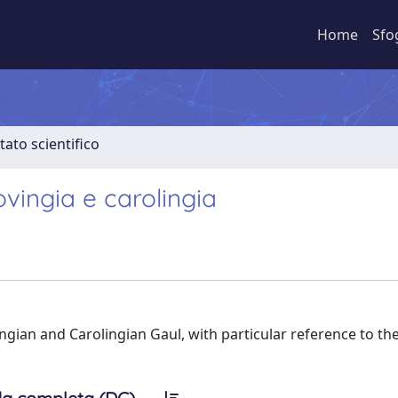
Home
Sfo
tato scientifico
vingia e carolingia
gian and Carolingian Gaul, with particular reference to th