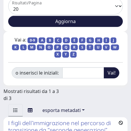
Risultati/Pagina
Vai a:
0-9
A
B
C
D
E
F
G
H
I
J
K
L
M
N
O
P
Q
R
S
T
U
V
W
X
Y
Z
o inserisci le iniziali:
Mostrati risultati da 1 a 3
di 3
esporta metadati
I figli dell’immigrazione nel percorso di
transizione da “seconde generazioni”